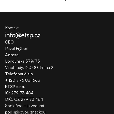
Kontakt
info@etsp.cz
CEO
Pavel Frýbert
Adresa
Londýnská 379/73
Vinohrady, 120 00, Praha 2
Telefonní číslo
+420​ 776​ 881​ 663
ETSP s.r.o.
IČ: 279​ 73​ 484
DIČ: CZ​ 279​ 73​ 484
Společnost je vedená 
pod spisovou značkou 