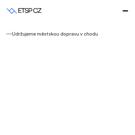
Udržujeme městskou dopravu v chodu 
T
A
M
,
K
D
E
S
I
O
S
T
A
T
N
Í
N
E
V
Ě
D
Í
R
A
D
Y
,
N
A
J
D
E
M
E
Ř
E
Š
E
N
Í